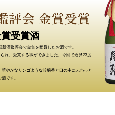
鑑評会
金賞受賞
金賞受賞酒
全国新酒鑑評会で金賞を受賞したお酒です。
められ、受賞する事ができました。今回で通算23度
、華やかなリンゴような吟醸香と口の中にふわっと
お酒です。