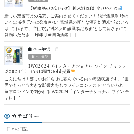
【新商品のお知らせ】純米酒鳳陽 吟のいろは
新しい定番商品の発売、ご案内させてください！ 純米酒鳳陽 吟の
いろは 令和元年に発表された宮城県の新たな酒造好適米”吟のいろ
は” これまで、当社では”純米大吟醸鳳陽だるま”として皆さまにご
愛顧いただき、 昨年は全国新酒鑑 […]
2024年6月11日
日々の日記
IWC2024（インターナショナル ワイン チャレン
ジ2024年）SAKE部門Gold受賞
こんにちは！嬉しいお知らせに喜んでいる内ヶ崎酒蔵店です。 “世
界でもっとも大きな影響力をもつワインコンテスト”ともいわれ、
毎年ロンドンで開かれるIWC2024「インターナショナル ワイン チ
ャレ […]
カテゴリー
日々の日記