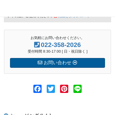
お電話又はFAXでも全国各地への発送を承っております。尚、
送料は別途申し受けます。FAX注文の方はFAX注文用紙をプリ
ントの上、ご使用ください。
用紙をダウンロード
お気軽にお問い合わせください。
022-358-2026
受付時間 8:30-17:00 [ 日・祝日除く ]
お問い合わせ
F
T
Pi
Li
a
wi
nt
n
c
tt
er
e
e
er
e