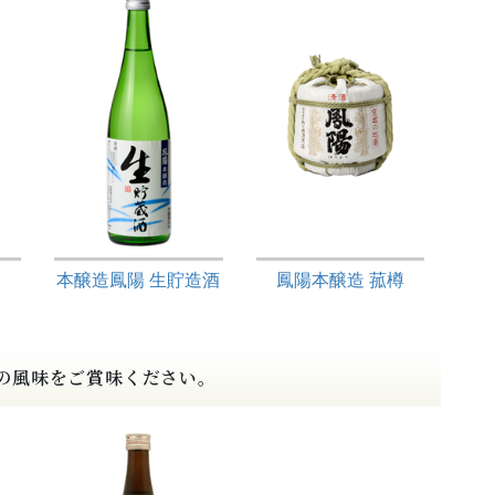
本醸造鳳陽 生貯造酒
鳳陽本醸造 菰樽
の風味をご賞味ください。