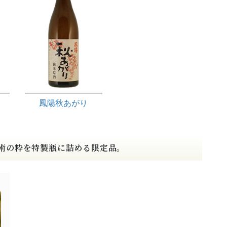
鳳陽秋あがり
術の粋を特製瓶に詰める限定品。