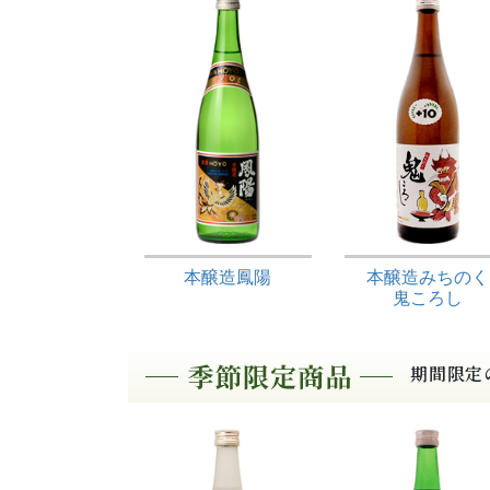
本醸造鳳陽
本醸造みちのく
鬼ころし
期間限定