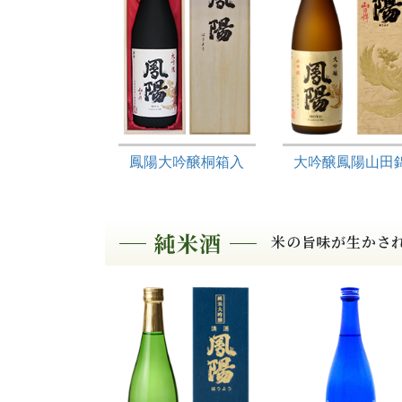
鳳陽大吟醸桐箱入
大吟醸鳳陽山田
米の旨味が生かさ