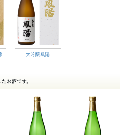
錦
大吟醸鳳陽
れたお酒です。