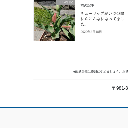
o
日々の日記
前の記事
k
チューリップがいつの間
にかこんなになってまし
た。
2020年4月10日
●飲酒運転は絶対にやめましょう。お
〒981