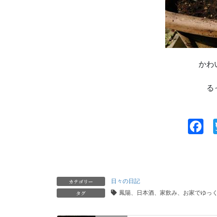
かわ
る
F
a
c
e
カテゴリー
日々の日記
b
タグ
鳳陽、日本酒、家飲み、お家でゆっ
o