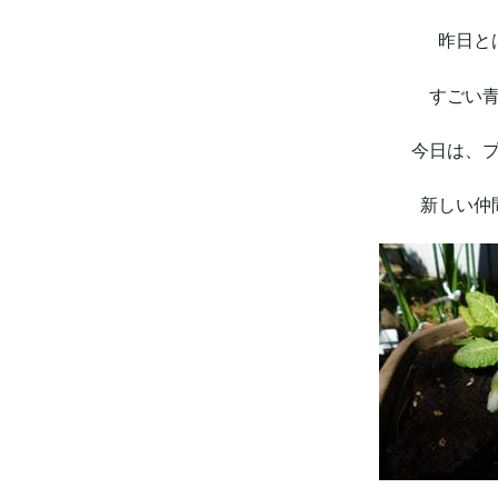
昨日と
すごい
今日は、
新しい仲