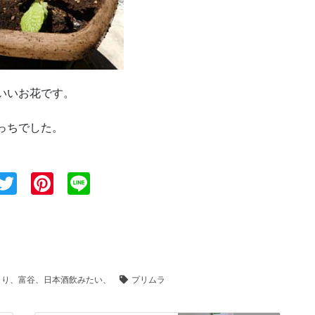
いいお花です。
っちでした。
T
Pi
Li
wi
nt
n
tt
er
e
er
e
st
くり、富谷、日本酒飲みたい、
プリムラ