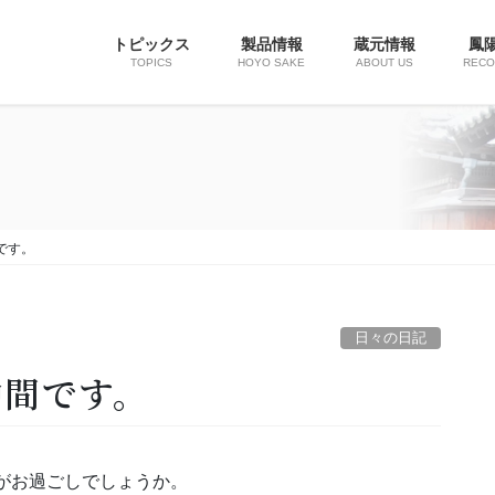
トピックス
製品情報
蔵元情報
鳳
TOPICS
HOYO SAKE
ABOUT US
REC
です。
日々の日記
仲間です。
がお過ごしでしょうか。