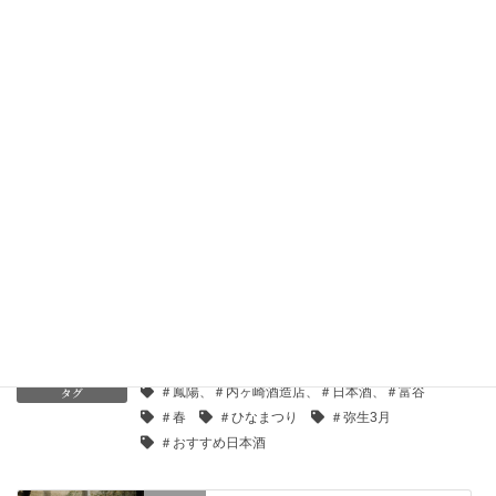
ちょっぴり甘口の
純米酒みやぎ萩
今晩はこれで決まりですね
るっちでした。
F
T
Pi
Li
a
wi
nt
n
c
tt
er
e
e
er
e
カテゴリー
ブログ
b
st
タグ
＃鳳陽、＃内ヶ崎酒造店、＃日本酒、＃富谷
o
＃春
＃ひなまつり
＃弥生3月
＃おすすめ日本酒
o