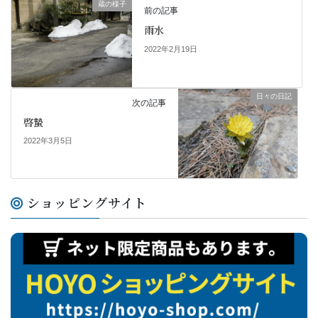
k
蔵の様子
前の記事
雨水
2022年2月19日
日々の日記
次の記事
啓蟄
2022年3月5日
ショッピングサイト