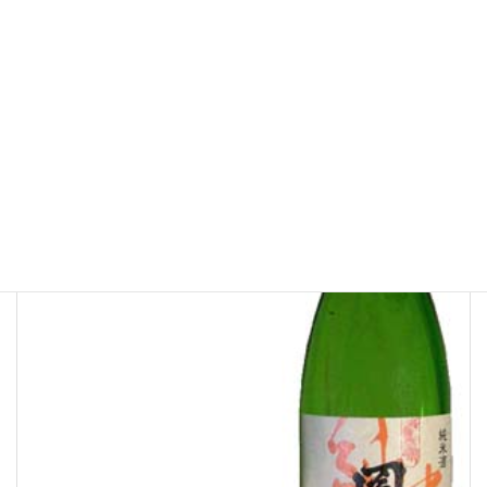
日々の日記
次の記事
【試飲販売会】9/9(土) 宮城の純
米酒まつり 秋の集い@藤崎本館
入口前
2023年9月4日