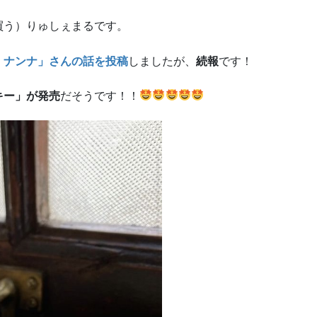
買う）りゅしぇまるです。
・ナンナ」さんの話を投稿
しましたが、
続報
です！
キー」が発売
だそうです！！