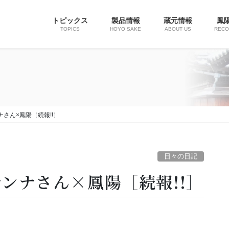
トピックス
製品情報
蔵元情報
鳳
TOPICS
HOYO SAKE
ABOUT US
REC
さん×鳳陽［続報!!］
日々の日記
ンナさん×鳳陽［続報!!］