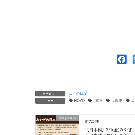
F
a
c
e
カテゴリー
日々の日記
b
タグ
HOYO
#富谷
＃鳳陽
大
o
o
催事お知らせ
前の記事
k
【日本橋】3/1(金)みやぎ