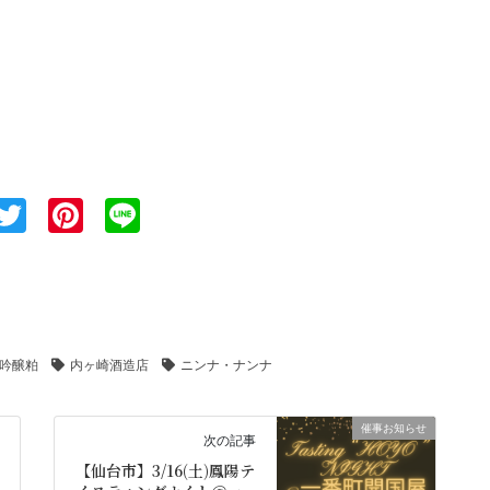
T
Pi
Li
wi
nt
n
tt
er
e
er
e
st
吟醸粕
内ヶ崎酒造店
ニンナ・ナンナ
催事お知らせ
次の記事
【仙台市】3/16(土)鳳陽テ