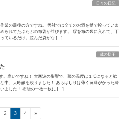
日々の日記
 作業の最後の方ですね。 弊社では全てのお酒を槽で搾っていま
詰められてたぷたぷの布袋が並びます。 醪を布の袋に入れて、丁
っているだけ。並んだ袋がな […]
蔵の様子
た
す。寒いですね！ 大寒波の影響で、蔵の温度は１℃になると歓
んな中、大吟醸を絞りました！ あらばしりは薄く黄緑がかった綺
いました！ 布袋の一枚一枚に […]
2
3
4
»