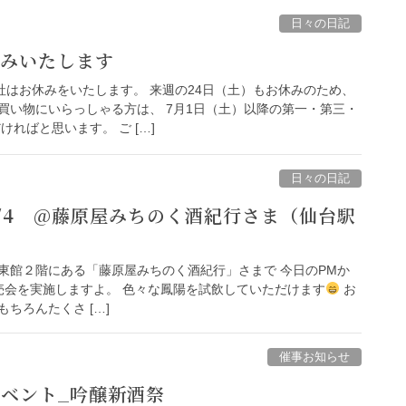
日々の日記
休みいたします
社はお休みをいたします。 来週の24日（土）もお休みのため、
買い物にいらっしゃる方は、 7月1日（土）以降の第一・第三・
ればと思います。 ご […]
日々の日記
6/4 @藤原屋みちのく酒紀行さま（仙台駅
東館２階にある「藤原屋みちのく酒紀行」さまで 今日のPMか
売会を実施しますよ。 色々な鳳陽を試飲していただけます
お
ちろんたくさ […]
催事お知らせ
イベント_吟醸新酒祭