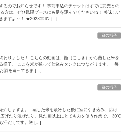
するのでお知らせです！ 事前申込のチケットはすでに完売との
いる方は、ぜひ鳳陽ブースにも足を運んでくださいね！ 美味しい
すよ～！ ★2023年 吟 […]
蔵の様子
終わりました！ こちらの動画は、甑（こしき）から蒸した米を
る様子。 ここを米が通って仕込みタンクにつながります。 毎
お酒を造ってきま […]
蔵の様子
紹介しますよ。 蒸した米を放冷した後に室に引き込み、広げ
を広げたり混ぜたり、見た目以上にとても力を使う作業で、 30℃
汗だくです。逆 […]