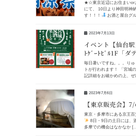
★☆東京近辺にお住まいo
にて、 10日より神田明神
す！！！
お酒と屋台グル
2023年7月13日
イベント【仙台駅東口
ﾄｹﾞｰﾄﾋﾞﾙ1F「
毎日暑いですね。。。りゅし
トが行われます！ 「宮城の
記詳細をお確かめの上、ぜひ
2023年7月6日
【東京販売会】7/
東京・多摩市にある京王百
8日・9日の土日には、
多摩での機会はなかなか […