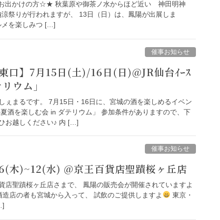
rお出かけの方☆★ 秋葉原や御茶ノ水からほど近い 神田明神
納涼祭りが行われますが、 13日（日）は、鳳陽が出展しま
メを楽しみつ […]
催事お知らせ
】7月15日(土)/16日(日)@JR仙台ｲｰｽ
ダテリウム」
ぇまるです。 7月15日・16日に、宮城の酒を楽しめるイベン
夏酒を楽しむ会 in ダテリウム」 参加条件がありますので、下
お越しください♪ 内 […]
催事お知らせ
6(木)~12(水) @京王百貨店聖蹟桜ヶ丘店
貨店聖蹟桜ヶ丘店さまで、 鳳陽の販売会が開催されていますよ
酒造店の者も宮城から入って、 試飲のご提供しますよ
東京・
]