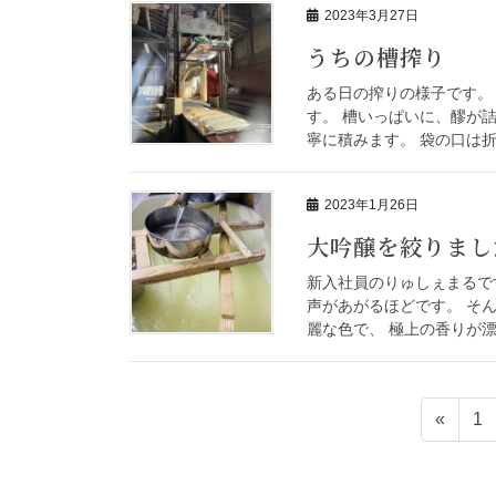
2023年3月27日
うちの槽搾り
ある日の搾りの様子です。
す。 槽いっぱいに、醪が
寧に積みます。 袋の口は折
2023年1月26日
大吟醸を絞りまし
新入社員のりゅしぇまるで
声があがるほどです。 そ
麗な色で、 極上の香りが漂
«
1