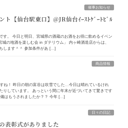
催事お知らせ
ト【仙台駅東口】@JR仙台ｲｰｽﾄｹﾞｰﾄﾋﾞﾙ
」
です。 今日と明日、宮城県の酒蔵のお酒をお得に飲めるイベン
宮城の地酒を楽しむ会 in ダテリウム」 内ヶ崎酒造店からは、
します＾＾ 参加条件があ […]
商品情報
ですね！ 昨日の朝の富谷は吹雪でした…今日は晴れているけれ
たりしています。 あっという間に年末が近づいてきて驚きです
備はもうされましたか？？ 今年 […]
日々の日記
の表彰式がありました