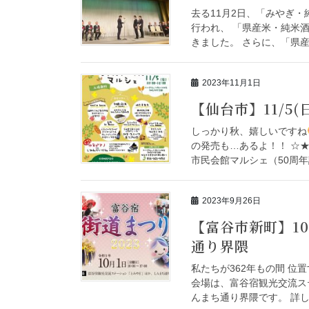
去る11月2日、「みやぎ
行われ、 「県産米・純米
きました。 さらに、「県産
2023年11月1日
【仙台市】11/5
しっかり秋、嬉しいですね
の発売も…あるよ！！ ☆
市民会館マルシェ（50周年記
2023年9月26日
【富谷市新町】10
通り界隈
私たちが362年もの間 位
会場は、富谷宿観光交流ス
んまち通り界隈です。 詳しく