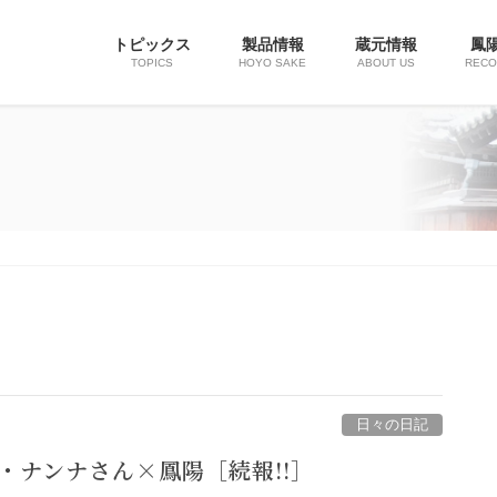
トピックス
製品情報
蔵元情報
鳳
TOPICS
HOYO SAKE
ABOUT US
REC
日々の日記
・ナンナさん×鳳陽［続報!!］