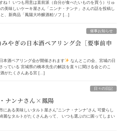
すね！ いつも用意は直前派（自分が食べたいものを買う）りゅ
谷の美味しいケーキ屋さん「ニンナ・ナンナ」さんの話を投稿し
と、新商品「鳳陽大吟醸酒粕ソフ […]
催事お知らせ
(金)みやぎの日本酒ペアリング会［要事前申
日本酒ペアリング会が開催されます
なんとこの会、宮城の日
さっている 宮城県の橋本先生の解説を直々に聞ける会とのこ
酒がたくさんある宮 […]
日々の日記
・ナンナさん×鳳陽
市にある美味しいタルト屋さん”ニンナ・ナンナ”さん 可愛らし
綺麗なタルトがたくさんあって、 いつも選ぶのに困ってしまい