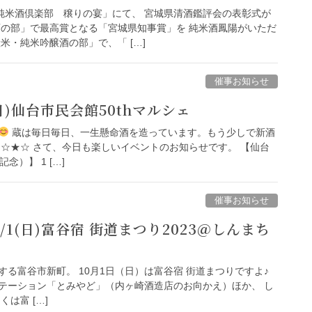
・純米酒倶楽部 穣りの宴」にて、 宮城県清酒鑑評会の表彰式が
酒の部」で最高賞となる「宮城県知事賞」を 純米酒鳳陽がいただ
米・純米吟醸酒の部」で、「 […]
催事お知らせ
(日)仙台市民会館50thマルシェ
蔵は毎日毎日、一生懸命酒を造っています。もう少しで新酒
★☆★☆ さて、今日も楽しいイベントのお知らせです。 【仙台
念）】 1 […]
催事お知らせ
/1(日)富谷宿 街道まつり2023＠しんまち
置する富谷市新町。 10月1日（日）は富谷宿 街道まつりですよ♪
テーション「とみやど」（内ヶ崎酒造店のお向かえ）ほか、 し
は富 […]